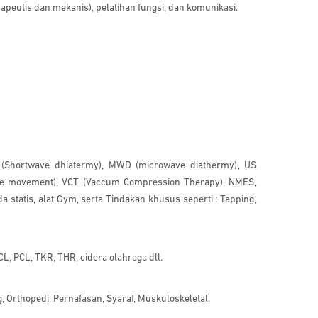
rapeutis dan mekanis), pelatihan fungsi, dan komunikasi.
 (Shortwave dhiatermy), MWD (microwave diathermy), US
sive movement), VCT (Vaccum Compression Therapy), NMES,
atis, alat Gym, serta Tindakan khusus seperti : Tapping,
CL, PCL, TKR, THR, cidera olahraga dll.
Orthopedi, Pernafasan, Syaraf, Muskuloskeletal.