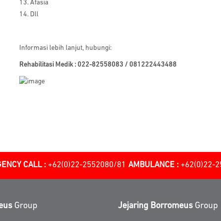
13. Afasia
14. Dll
Informasi lebih lanjut, hubungi:
Rehabilitasi Medik : 022-82558083 / 081222443488
ENCY CALL :
+62(0)22-2552080/81
AMBULANCE :
+62(0)22-
eus
Group
Jejaring Borromeus
Group