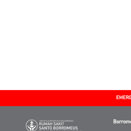
EMERG
Borrom