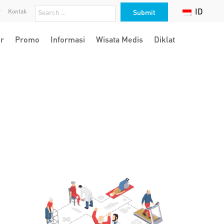
ID
r
Kontak
r
Promo
Informasi
Wisata Medis
Diklat