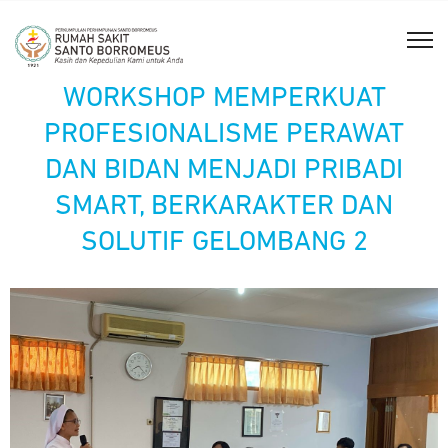
WORKSHOP MEMPERKUAT
PROFESIONALISME PERAWAT
DAN BIDAN MENJADI PRIBADI
SMART, BERKARAKTER DAN
SOLUTIF GELOMBANG 2