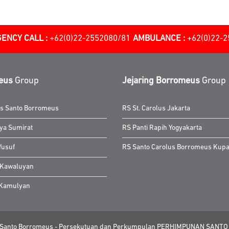
ENCY CALL :
+62(0)22-2552080/81
AMBULANCE :
+62(0)22-
eus
Group
Jejaring Borromeus
Group
as Santo Borromeus
RS St. Carolus Jakarta
ya Sumirat
RS Panti Rapih Yogyakarta
Yusuf
RS Santo Carolus Borromeus Kup
 Kawaluyan
 Kamulyan
 Santo Borromeus - Persekutuan dan Perkumpulan PERHIMPUNAN SAN