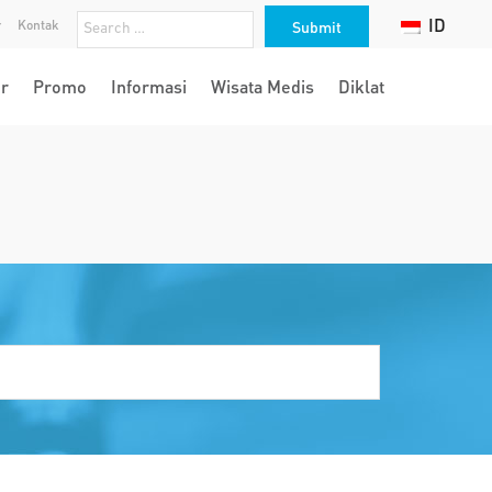
ID
r
Kontak
r
Promo
Informasi
Wisata Medis
Diklat