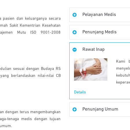
Pelayanan Medis
 pasien dan keluarganya secara
Rumah Sakit Kementrian Kesehatan
Penunjang Medis
najemen Mutu ISO 9001-2008
Rawat Inap
Kami b
menyelu
dulian sesuai dengan Budaya RS
kebutu
ang berlandaskan nilai-nilai CB
keperaw
Details
Penunjang Umum
anan dengan terus mengembangkan
aga-tenaga medis dengan tujuan
t umum.