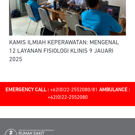
KAMIS ILMIAH KEPERAWATAN: MENGENAL
12 LAYANAN FISIOLOGI KLINIS 9 JAUARI
2025
EMERGENCY CALL :
+62(0)22-2552080/81
AMBULANCE :
+62(0)22-2552080