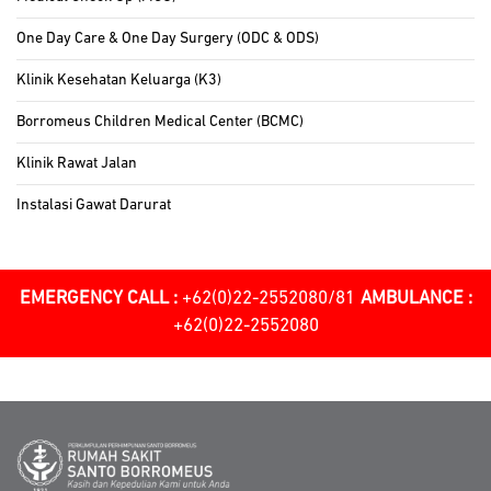
One Day Care & One Day Surgery (ODC & ODS)
Klinik Kesehatan Keluarga (K3)
Borromeus Children Medical Center (BCMC)
Klinik Rawat Jalan
Instalasi Gawat Darurat
EMERGENCY CALL :
+62(0)22-2552080/81
AMBULANCE :
+62(0)22-2552080